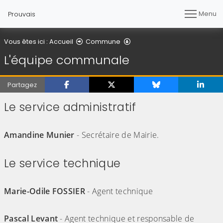
Menu
Prouvais
L'équipe communale
Vous êtes ici :
Accueil
Commune
L'équipe communale
Partagez
Le service administratif
(Cliquez sur l'image pour l'agrandir)
Amandine Munier
- Secrétaire de Mairie.
Le service technique
(Cliquez sur l'image pour l'agrandir)
Marie-Odile FOSSIER
- Agent technique
(Cliquez sur l'image pour l'agrandir)
Pascal Levant
- Agent technique et responsable de