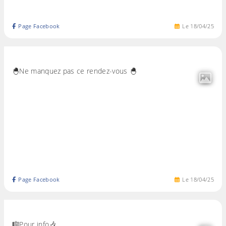
Page Facebook
Le
18
/
04
/
25
🐣Ne manquez pas ce rendez-vous 🐣
Page Facebook
Le
18
/
04
/
25
🎼Pour info🎶