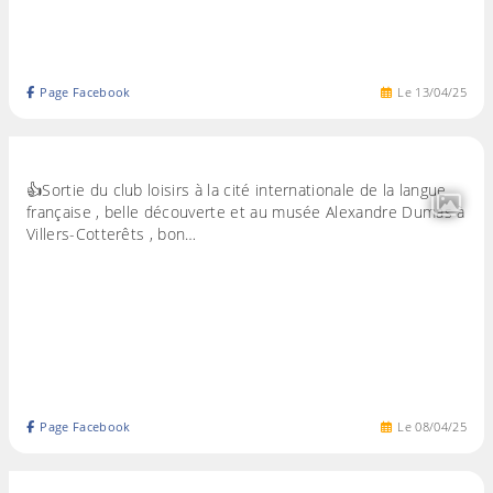
Page Facebook
Le
13
/
04
/
25
👍Sortie du club loisirs à la cité internationale de la langue
française , belle découverte et au musée Alexandre Dumas à
Villers-Cotterêts , bon…
Page Facebook
Le
08
/
04
/
25