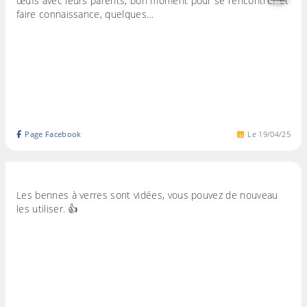
œufs avec leurs parents, bon moment pour se rencontrer et
faire connaissance, quelques…
Page Facebook
Le
19
/
04
/
25
Les bennes à verres sont vidées, vous pouvez de nouveau
les utiliser. 👍