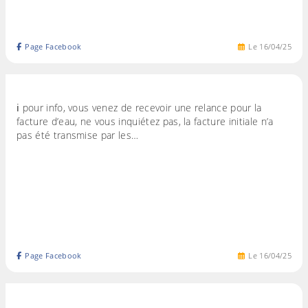
Page Facebook
Le
16
/
04
/
25
ℹ️ pour info, vous venez de recevoir une relance pour la
facture d’eau, ne vous inquiétez pas, la facture initiale n’a
pas été transmise par les…
Page Facebook
Le
16
/
04
/
25