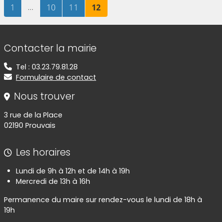
Page
sur 12
…
Page
sur 12
Page
sur 12
Page
sur 12
1
10
11
12
Informations de contact
Contacter la mairie
Tel : 03.23.79.81.28
Formulaire de contact
Nous trouver
3 rue de la Place
02190 Prouvais
Les horaires
Lundi de 9h à 12h et de 14h à 19h
Mercredi de 13h à 16h
Permanence du maire sur rendez-vous le lundi de 18h à
19h