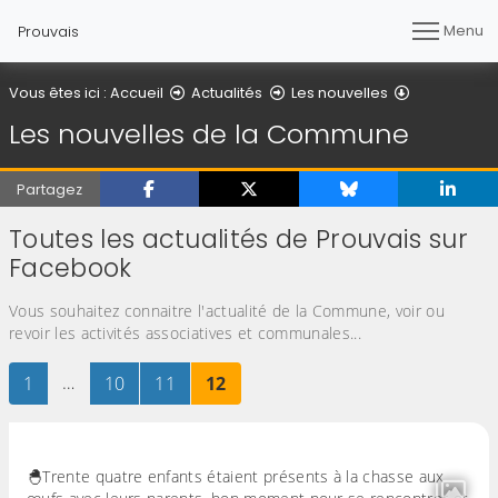
Menu
Prouvais
Les nouvel
Vous êtes ici :
Accueil
Actualités
Les nouvelles
Les nouvelles de la Commune
Partagez
Toutes les actualités de Prouvais sur
Facebook
Vous souhaitez connaitre l'actualité de la Commune, voir ou
revoir les activités associatives et communales...
Page
sur 12
…
Page
sur 12
Page
sur 12
Page
sur 12
1
10
11
12
🐣Trente quatre enfants étaient présents à la chasse aux