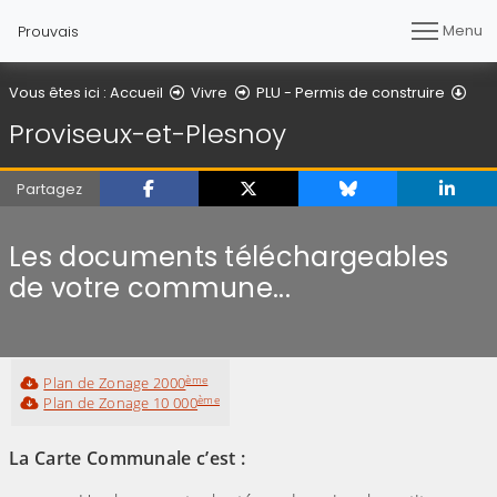
Menu
Prouvais
Pro
Vous êtes ici :
Accueil
Vivre
PLU - Permis de construire
Proviseux-et-Plesnoy
Partagez
Les documents téléchargeables
de votre commune...
ème
Plan de Zonage 2000
ème
Plan de Zonage 10 000
La Carte Communale c’est :