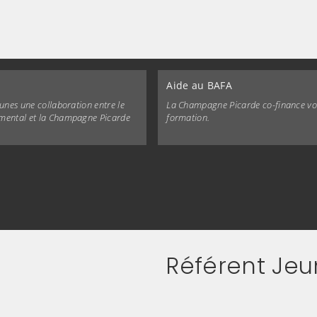
Aide au BAFA
eunes une collaboration entre le
La Champagne Picarde co-finance vo
mental et la Champagne Picarde
formation.
Référent Je
liquez sur l'image pour l'agrandir)
(Cliquez sur l'image pour l'ag