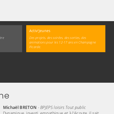
Activ'Jeunes
tre
Des projets, des soirées, des sorties, des
animations pour les 12-17 ans en Champagne
Picarde.
une
randir)
Michaël BRETON
-
BPJEPS loisirs Tout public
Dynamique, investi, empathique et à l'écoute, il sait