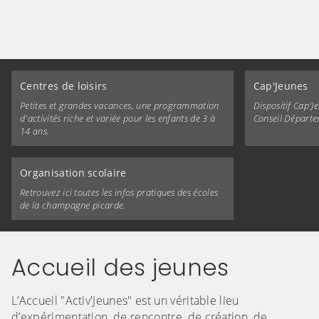
Centres de loisirs
Cap'Jeunes
Petites et grandes vacances, une programmation
Dispositif Cap'J
d'activités riche et variée pour les enfants de 3 à
Conseil Départe
14 ans.
Organisation scolaire
Retrouvez ici toutes les infos pratiques des écoles
de la champagne picarde.
Accueil des jeunes
(C
L’Accueil "Activ'Jeunes" est un véritable lieu
d’expérimentation, de rencontre, de création, de