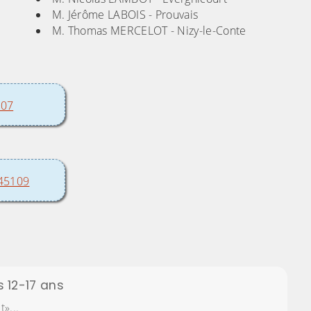
M. Jérôme LABOIS - Prouvais
M. Thomas MERCELOT - Nizy-le-Conte
107
245109
s 12-17 ans
»...